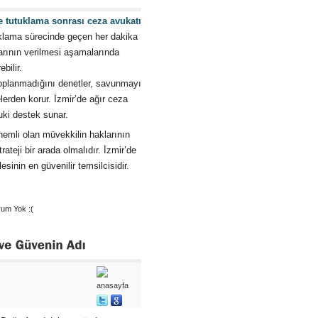
e tutuklama sonrası ceza avukatı
uklama sürecinde geçen her dakika
rarının verilmesi aşamalarında
bilir.
 toplanmadığını denetler, savunmayı
lerden korur. İzmir’de ağır ceza
kuki destek sunar.
emli olan müvekkilin haklarının
teji bir arada olmalıdır. İzmir’de
sinin en güvenilir temsilcisidir.
um Yok :(