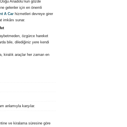
la Doğu Anadolu’nun gözde
tine gelenler için en önemli
nt A Car
hizmetleri devreye girer
at imkânı sunar.
fet
kaybetmeden, özgürce hareket
da bile, dilediğiniz yere kendi
da, kiralık araçlar her zaman en
tam anlamıyla karşılar.
ntine ve kiralama süresine göre