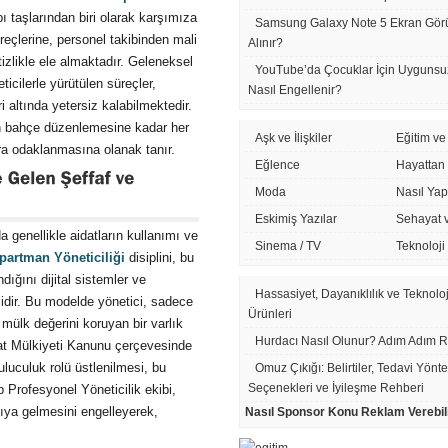
ı taşlarından biri olarak karşımıza
Samsung Galaxy Note 5 Ekran Görü
reçlerine, personel takibinden mali
Alınır?
itizlikle ele almaktadır. Geleneksel
YouTube’da Çocuklar İçin Uygunsu
icilerle yürütülen süreçler,
Nasıl Engellenir?
 altında yetersiz kalabilmektedir.
an bahçe düzenlemesine kadar her
Aşk ve İlişkiler
Eğitim ve
ora odaklanmasına olanak tanır.
Eğlence
Hayattan
Moda
Nasıl Yapı
Eskimiş Yazılar
Sehayat 
 genellikle aidatların kullanımı ve
Sinema / TV
Teknoloji
partman Yöneticiliği
disiplini, bu
dığını dijital sistemler ve
Hassasiyet, Dayanıklılık ve Teknolo
lidir. Bu modelde yönetici, sadece
Ürünleri
 mülk değerini koruyan bir varlık
Hurdacı Nasıl Olunur? Adım Adım 
Kat Mülkiyeti Kanunu çerçevesinde
luculuk rolü üstlenilmesi, bu
Omuz Çıkığı: Belirtiler, Tedavi Yönt
Seçenekleri ve İyileşme Rehberi
 Profesyonel Yöneticilik ekibi,
şıya gelmesini engelleyerek,
Nasıl Sponsor Konu Reklam Verebil