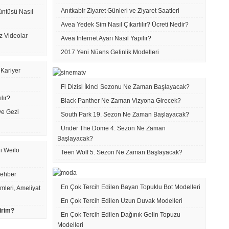
Anıtkabir Ziyaret Günleri ve Ziyaret Saatleri
ntüsü Nasıl
Avea Yedek Sim Nasıl Çıkartılır? Ücreti Nedir?
z Videolar
Avea İnternet Ayarı Nasıl Yapılır?
2017 Yeni Nüans Gelinlik Modelleri
 Kariyer
Fi Dizisi İkinci Sezonu Ne Zaman Başlayacak?
lır?
Black Panther Ne Zaman Vizyona Girecek?
ve Gezi
South Park 19. Sezon Ne Zaman Başlayacak?
Under The Dome 4. Sezon Ne Zaman
Başlayacak?
ji Weilo
Teen Wolf 5. Sezon Ne Zaman Başlayacak?
Rehber
En Çok Tercih Edilen Bayan Topuklu Bot Modelleri
emleri, Ameliyat
En Çok Tercih Edilen Uzun Duvak Modelleri
irim?
En Çok Tercih Edilen Dağınık Gelin Topuzu
Modelleri