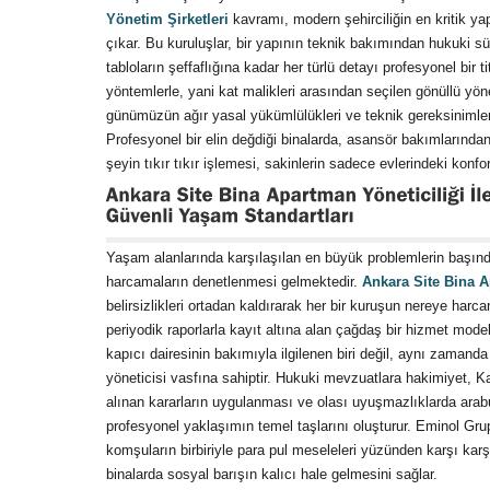
Yönetim Şirketleri
kavramı, modern şehirciliğin en kritik yap
çıkar. Bu kuruluşlar, bir yapının teknik bakımından hukuki sü
tabloların şeffaflığına kadar her türlü detayı profesyonel bir t
yöntemlerle, yani kat malikleri arasından seçilen gönüllü yönet
günümüzün ağır yasal yükümlülükleri ve teknik gereksinimleri
Profesyonel bir elin değdiği binalarda, asansör bakımlarınd
şeyin tıkır tıkır işlemesi, sakinlerin sadece evlerindeki konf
Yaşam alanlarında karşılaşılan en büyük problemlerin başında
harcamaların denetlenmesi gelmektedir.
Ankara Site Bina A
belirsizlikleri ortadan kaldırarak her bir kuruşun nereye harcan
periyodik raporlarla kayıt altına alan çağdaş bir hizmet mode
kapıcı dairesinin bakımıyla ilgilenen biri değil, aynı zamanda
yöneticisi vasfına sahiptir. Hukuki mevzuatlara hakimiyet, 
alınan kararların uygulanması ve olası uyuşmazlıklarda arabu
profesyonel yaklaşımın temel taşlarını oluşturur. Eminol Grup
komşuların birbiriyle para pul meseleleri yüzünden karşı kar
binalarda sosyal barışın kalıcı hale gelmesini sağlar.