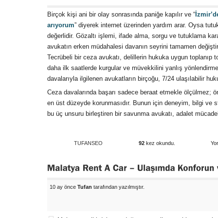
Birçok kişi ani bir olay sonrasında paniğe kapılır ve “
İzmir’d
arıyorum
” diyerek internet üzerinden yardım arar. Oysa tut
değerlidir. Gözaltı işlemi, ifade alma, sorgu ve tutuklama ka
avukatın erken müdahalesi davanın seyrini tamamen değiştire
Tecrübeli bir ceza avukatı, delillerin hukuka uygun toplanıp
daha ilk saatlerde kurgular ve müvekkilini yanlış yönlendirme
davalarıyla ilgilenen avukatların birçoğu, 7/24 ulaşılabilir hu
Ceza davalarında başarı sadece beraat etmekle ölçülmez; ön
en üst düzeyde korunmasıdır. Bunun için deneyim, bilgi ve stra
bu üç unsuru birleştiren bir savunma avukatı, adalet mücadele
TUFANSEO
92
kez okundu.
Yor
10 ay önce
Tufan
tarafından yazılmıştır.