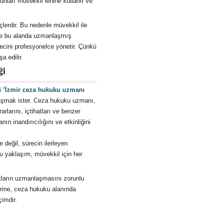
unları müvekkil lehine kullanır ve
çlerdir. Bu nedenle müvekkil ile
r’de bu alanda uzmanlaşmış
ecini profesyonelce yönetir. Çünkü
a edilir.
 “
İzmir ceza hukuku uzmanı
laşmak ister. Ceza hukuku uzmanı,
larını, içtihatları ve benzer
nın inandırıcılığını ve etkinliğini
 değil, sürecin ilerleyen
Bu yaklaşım, müvekkil için her
katların uzmanlaşmasını zorunlu
erine, ceza hukuku alanında
imdir.