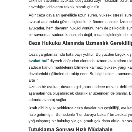
Etkili bir savunma avukatı, dosyadaki zayıf noktaları bulur, b
savcılığın iddialarını teknik olarak çürütür.
Ağır ceza davaları genellikle uzun süren, yüksek stresli süre
avukat arasındaki güven ilişkisi kritik öneme sahiptir. İzmi
avukatlar, hem davanın hukuki yönünü hem de psikolojik sür
bir savunma, sadece kanunlarla değil, insan ilişkileriyle de inş
Ceza yargılamasında hata payı yoktur. Bu yüzden birçok kişi
avukat bul
” diyerek doğrudan alanında uzman avukatlara u
sadece kanun maddelerini bilmekle kalmaz; yüksek yargı karar
davalardaki eğilimleri de takip eder. Bu bilgi birikimi, savunma
artırır.
Uzman bir avukat, davanın gidişatını sadece mevcut delillerle
aşamalarında oluşabilecek olasılıklar üzerinden de planlar. 
adımda avantaj sağlar.
İzmir gibi büyük şehirlerde ceza davalarının çeşitliliği, avu
hale getirmiştir. Bu nedenle “her davaya bakan” bir avukat y
yoğunlaşmış bir hukukçuyla çalışmak çok daha akılcı bir seç