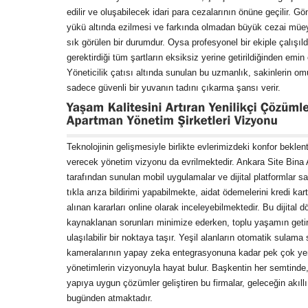
edilir ve oluşabilecek idari para cezalarının önüne geçilir. Gö
yükü altında ezilmesi ve farkında olmadan büyük cezai müey
sık görülen bir durumdur. Oysa profesyonel bir ekiple çalışıld
gerektirdiği tüm şartların eksiksiz yerine getirildiğinden emi
Yöneticilik çatısı altında sunulan bu uzmanlık, sakinlerin om
sadece güvenli bir yuvanın tadını çıkarma şansı verir.
Teknolojinin gelişmesiyle birlikte evlerimizdeki konfor beklent
verecek yönetim vizyonu da evrilmektedir. Ankara Site Bina 
tarafından sunulan mobil uygulamalar ve dijital platformlar say
tıkla arıza bildirimi yapabilmekte, aidat ödemelerini kredi kar
alınan kararları online olarak inceleyebilmektedir. Bu dijital 
kaynaklanan sorunları minimize ederken, toplu yaşamın getird
ulaşılabilir bir noktaya taşır. Yeşil alanların otomatik sulama
kameralarının yapay zeka entegrasyonuna kadar pek çok yen
yönetimlerin vizyonuyla hayat bulur. Başkentin her semtinde,
yapıya uygun çözümler geliştiren bu firmalar, geleceğin akıllı
bugünden atmaktadır.