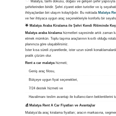
Malatya, tarihi dokusu, doğası ve gelişen şehir yapısıy
şehirlerinden biridir. Şehri ziyaret eden turistler ve iş seyaha
ihtiyaçlardan biri ulaşım kolaylığıdır. Bu noktada
Malatya Re
ve her ihtiyaca uygun araç seçenekleriyle konforlu bir seyah
🌟 Malatya Araba Kiralama ile Şehri Kendi Ritiminde Keş
Malatya araba kiralama
hizmetleri sayesinde artık zaman 
etmek mümkün. Toplu taşıma araçlarının kısıtlı olduğu rotalar
planınıza göre ulaşabilirsiniz.
İster kısa süreli ziyaretlerde, ister uzun süreli konaklamalar
pratik çözüm olur.
Rent a car malatya
hizmeti;
Geniş araç filosu,
Bütçeye uygun fiyat seçenekleri,
7/24 destek hizmeti ve
Havalimanı teslim avantajı ile kullanıcıların beklentilerini 
💰 Malatya Rent A Car Fiyatları ve Avantajlar
Malatya’da araç kiralama fiyatları; aracın markasına, segme