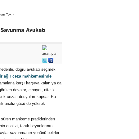
um Yok :(
u nedenle, doğru avukatı seçmek
ir ağır ceza mahkemesinde
lamalarla karşı karşıya kalan ya da
rülen davalar; cinayet, nitelikli
ksek cezalı dosyaları kapsar. Bu
jik analiz gücü de yüksek
ar süren mahkeme pratiklerinden
inin analizi, tanık beyanlarının
etaylar savunmanın yönünü belirler.