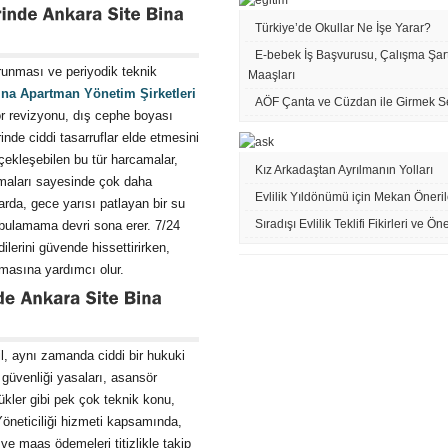
Türkiye’de Okullar Ne İşe Yarar?
E-bebek İş Başvurusu, Çalışma Şart
orunması ve periyodik teknik
Maaşları
ina Apartman Yönetim Şirketleri
AÖF Çanta ve Cüzdan ile Girmek S
ör revizyonu, dış cephe boyası
inde ciddi tasarruflar elde etmesini
rçekleşebilen bu tür harcamalar,
Kız Arkadaştan Ayrılmanın Yolları
şmaları sayesinde çok daha
Evlilik Yıldönümü için Mekan Öneril
rda, gece yarısı patlayan bir su
Sıradışı Evlilik Teklifi Fikirleri ve Öne
bulamama devri sona erer. 7/24
lerini güvende hissettirirken,
almasına yardımcı olur.
 aynı zamanda ciddi bir hukuki
 güvenliği yasaları, asansör
ükler gibi pek çok teknik konu,
öneticiliği hizmeti kapsamında,
 ve maaş ödemeleri titizlikle takip