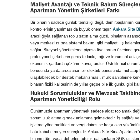
Bir binanın sadece günlük temizliği değil, demirbaşlarının k
kontrollerinin yapılması da büyük önem taşır.
Ankara Site B
aracılığıyla sağlanan toplu satın alma gücü, binaların asans
veya merkezi ısıtma sistemi bakımı gibi maliyetli iş kalemler
sağlar. Bireysel yönetimlerde piyasa fiyatlarının üzerinde ge
profesyonel şirketlerin geniş tedarikçi ağı ve kurumsal anla
ekonomik şartlarda çözüme kavuşturulur. Üstelik acil durumla
borusunda ya da arızalanan bir elektrik panosunda muhatap 
ulaşılabilecek bir destek mekanizması, mülk sahiplerine kendi
binanın fiziki kalitesinin de yıllar geçse bile ilk günkü gibi k
Günümüzde apartman yönetmek sadece aidat toplamak değil,
sorumluluk altına girmek anlamına gelmektedir. İş sağlığı ve
işletme yönetmelikleri ve vergi dairesine karşı olan yükümlül
hata kabul etmeyen süreçlerdir. Ankara Site Bina Apartman Y
binanın tüm yasal defterleri tutulur, çalışanların SGK girişleri