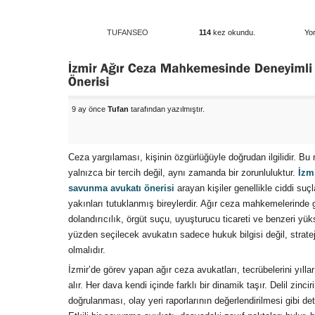
TUFANSEO
114
kez okundu.
Yor
9 ay önce
Tufan
tarafından yazılmıştır.
Ceza yargılaması, kişinin özgürlüğüyle doğrudan ilgilidir. B
yalnızca bir tercih değil, aynı zamanda bir zorunluluktur.
İzm
savunma avukatı önerisi
arayan kişiler genellikle ciddi suç
yakınları tutuklanmış bireylerdir. Ağır ceza mahkemelerinde gö
dolandırıcılık, örgüt suçu, uyuşturucu ticareti ve benzeri yü
yüzden seçilecek avukatın sadece hukuk bilgisi değil, strate
olmalıdır.
İzmir’de görev yapan ağır ceza avukatları, tecrübelerini yıll
alır. Her dava kendi içinde farklı bir dinamik taşır. Delil zincir
doğrulanması, olay yeri raporlarının değerlendirilmesi gibi d