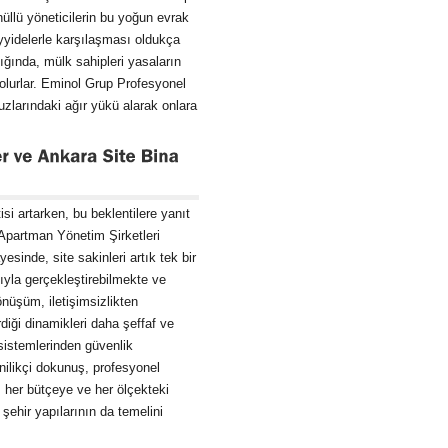
nüllü yöneticilerin bu yoğun evrak
yidelerle karşılaşması oldukça
ığında, mülk sahipleri yasaların
n olurlar. Eminol Grup Profesyonel
uzlarındaki ağır yükü alarak onlara
isi artarken, bu beklentilere yanıt
Apartman Yönetim Şirketleri
esinde, site sakinleri artık tek bir
tıyla gerçekleştirebilmekte ve
dönüşüm, iletişimsizlikten
iği dinamikleri daha şeffaf ve
 sistemlerinden güvenlik
ilikçi dokunuş, profesyonel
 her bütçeye ve her ölçekteki
 şehir yapılarının da temelini