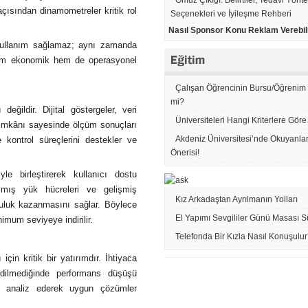
Omuz Çıkığı: Belirtiler, Tedavi Yönt
ısından dinamometreler kritik rol
Seçenekleri ve İyileşme Rehberi
Nasıl Sponsor Konu Reklam Verebil
 kullanım sağlamaz; aynı zamanda
 hem ekonomik hem de operasyonel
Çalışan Öğrencinin Bursu/Öğrenim K
mi?
değildir. Dijital göstergeler, veri
Üniversiteleri Hangi Kriterlere Gör
 imkânı sayesinde ölçüm sonuçları
Akdeniz Üniversitesi’nde Okuyanlar İ
te kontrol süreçlerini destekler ve
Önerisi!
le birleştirerek kullanıcı dostu
tılmış yük hücreleri ve gelişmiş
Kız Arkadaştan Ayrılmanın Yolları
uluk kazanmasını sağlar. Böylece
El Yapımı Sevgililer Günü Masası S
imum seviyeye indirilir.
Telefonda Bir Kızla Nasıl Konuşulu
çin kritik bir yatırımdır. İhtiyaca
dilmediğinde performans düşüşü
ini analiz ederek uygun çözümler