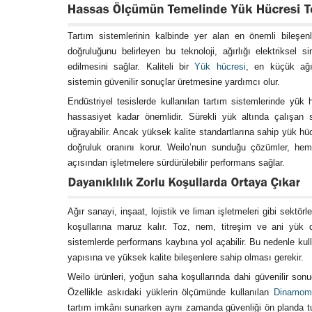
Tartım sistemlerinin kalbinde yer alan en önemli bileşen
doğruluğunu belirleyen bu teknoloji, ağırlığı elektriksel 
edilmesini sağlar. Kaliteli bir
Yük hücresi
, en küçük ağır
sistemin güvenilir sonuçlar üretmesine yardımcı olur.
Endüstriyel tesislerde kullanılan tartım sistemlerinde yük 
hassasiyet kadar önemlidir. Sürekli yük altında çalışan
uğrayabilir. Ancak yüksek kalite standartlarına sahip yük hüc
doğruluk oranını korur. Weilo’nun sunduğu çözümler, he
açısından işletmelere sürdürülebilir performans sağlar.
Ağır sanayi, inşaat, lojistik ve liman işletmeleri gibi sektö
koşullarına maruz kalır. Toz, nem, titreşim ve ani yük değ
sistemlerde performans kaybına yol açabilir. Bu nedenle ku
yapısına ve yüksek kalite bileşenlere sahip olması gerekir.
Weilo ürünleri, yoğun saha koşullarında dahi güvenilir sonu
Özellikle askıdaki yüklerin ölçümünde kullanılan
Dinamom
tartım imkânı sunarken aynı zamanda güvenliği ön planda tu