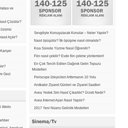
Hatası ve
Nasıl Çözülür?
 Çözümü
Sevgiliyle Konuşulacak Konular – Neler Yapılır?
asıl Açılır?
Nasıl öpüşülür? İlk öpüşme nasıl olmalıdır?
Kısa Sürede Yüzme Nasıl Öğrenilir?
 Kariyer
Fön nasıl çekilir? Evde fön çekme yöntemleri!
En Çok Tercih Edilen Dağınık Gelin Topuzu
lır?
Modelleri
ve Gezi
Periscope İzleyicileri Arttırmanın 10 Yolu
Anıtkabir Ziyaret Günleri ve Ziyaret Saatleri
Avea Yedek Sim Nasıl Çıkartılır? Ücreti Nedir?
Avea İnternet Ayarı Nasıl Yapılır?
ji Weilo
2017 Yeni Nüans Gelinlik Modelleri
Rehber