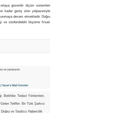
 ortaya güvenilir ölçüm sistemleri
ne kadar geniş ürün yelpazesiyle
ar sunmaya devam etmektedir. Doğru
ı ve sürdürülebilir büyüme fırsatı
su ve yazarıyım.
|
Yazar'a Mail Gönder
: Belirtiler, Tedavi Yöntemleri,
enekleri ve İyileşme Rehberi
Gelen Telifler: Bir Türk Şarkısı
şınca Parasını Nasıl Topluyor?
Doğru ve Tarafsız Habercilik