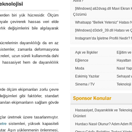
Alınır?
[Windows] ati2dvag.dll Mavi Ekran 
Çözümü
lerden biri yük hücresidir. Ölçüm
sinyale çevirerek hassas veri elde
Whatsapp “Bellek Yetersiz” Hatası 
lık değişimlerini bile algılayarak
[Windows] d3dx9_39.dll Hatası ve
Instagram’da İşletme Profili Nedir? N
hücrelerinin dayanıklılığı da en az
 sistemler, zamanla deformasyona
Aşk ve İlişkiler
Eğitim ve
releri, uzun süreli kullanımda dahi
Eğlence
Hayattan
m hassasiyet hem de dayanıklılık
Moda
Nasıl Yapı
Eskimiş Yazılar
Sehayat 
Sinema / TV
Teknoloji
rlerde ölçüm ekipmanları zorlu çevre
işimleri gibi faktörler, standart
llanılan ekipmanların sağlam gövde
Hassasiyet, Dayanıklılık ve Teknolo
Ürünleri
çlar üretmek üzere tasarlanmıştır.
etre
sistemleri, yüksek kapasiteli
Hurdacı Nasıl Olunur? Adım Adım 
tar. Aşırı yüklenmenin önlenmesi,