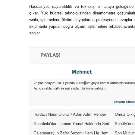
Hassasiyet, dayanıklılık ve teknoloji bir araya geldiğinde
çıkar. Yük hücresi teknolojisinden dinamometre çözümleri
weilo, işletmelerin ölçüm ihtiyaçlarına profesyonel cevapl
ekipmanla yapılan doğru ölçüm, işletmelere rekabet avantaj
sağlar.
26 yaşındayım. 2011 yılında kurduğum geyik.com.tr adresinin kurucu
Ayrıca reklamcılık ile ilgili sağlam birikime sahibim.
Yazarın Sitesi
Hurdacı Nasıl Olunur? Adım Adım Rehber
Omuz Çıkığı
Ameliyat Seç
Guardiola’dan Lamine Yamal Hakkında Sert
Spotify’den 
Açıklama
Dünyayı Dola
Galatasaray’ın Zafer Sezonu Hem Lig Hem
Son Mühür: 