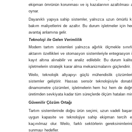
ekipman ömrünün korunması ve iş kazalarının azaltılması aç
oynar.
Dayanıklı yapıya sahip sistemler, yalnızca uzun ömürlü
bakım maliyetlerini de azaltır. Bu durum işletmeler için
avantaj anlamına gelir.
Teknoloji ile Gelen Verimlilik
Modern tartım sistemleri yalnızca ağırlık ölçmekle sınırlı 
aktarım özellikleri ve otomasyon sistemleriyle entegrasyon
kayıt altına alınabilir ve analiz edilebilir. Bu durum kali
işletmelerin stratejik karar alma mekanizmalarını güçlendirir.
Weilo, teknolojik altyapıyı güçlü mühendislik çözümleriy
sistemler geliştirir. Hassas sensör teknolojisiyle dona
dinamometre çözümleri, işletmelerin hem hız hem de doğr
üretimden sevkiyata kadar tüm süreçlerde ölçüm hataları min
Güvenilir Çözüm Ortağı
Tartım sistemlerinde doğru ürün seçimi, uzun vadeli başarı i
uygun kapasite ve teknolojiye sahip ekipman tercih e
kaçınılmaz olur. Weilo, farklı sektörlerin gereksinimler
sunmayı hedefler.