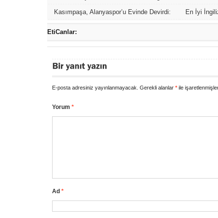
Kupa Cimbom’un Oldu
Anlayışı
Kasımpaşa, Alanyaspor’u Evinde Devirdi:
En İyi İngil
2-1’lik Zaferle Nefes Aldı!
EtiCanlar:
E-posta adresiniz yayınlanmayacak.
Gerekli alanlar
*
ile işaretlenmişle
Yorum
*
Ad
*