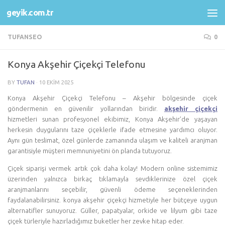
geyik.com.tr
Skip to content
TUFANSEO
0
Konya Akşehir Çiçekçi Telefonu
BY
TUFAN
·
10 EKIM 2025
Konya Akşehir Çiçekçi Telefonu – Akşehir bölgesinde çiçek
göndermenin en güvenilir yollarından biridir.
akşehir çiçekçi
hizmetleri sunan profesyonel ekibimiz, Konya Akşehir’de yaşayan
herkesin duygularını taze çiçeklerle ifade etmesine yardımcı oluyor.
Aynı gün teslimat, özel günlerde zamanında ulaşım ve kaliteli aranjman
garantisiyle müşteri memnuniyetini ön planda tutuyoruz.
Çiçek siparişi vermek artık çok daha kolay! Modern online sistemimiz
üzerinden yalnızca birkaç tıklamayla sevdiklerinize özel çiçek
aranjmanlarını seçebilir, güvenli ödeme seçeneklerinden
faydalanabilirsiniz. konya akşehir çiçekçi hizmetiyle her bütçeye uygun
alternatifler sunuyoruz. Güller, papatyalar, orkide ve lilyum gibi taze
çiçek türleriyle hazırladığımız buketler her zevke hitap eder.