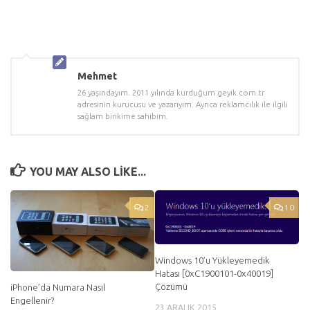
Mehmet
26 yaşındayım. 2011 yılında kurduğum geyik.com.tr
adresinin kurucusu ve yazarıyım. Ayrıca reklamcılık ile ilgili
sağlam birikime sahibim.
YOU MAY ALSO LIKE...
2
10
Windows 10’u Yükleyemedik
Hatası [0xC1900101-0x40019]
Çözümü
iPhone’da Numara Nasıl
Engellenir?
23 ARALIK 2015