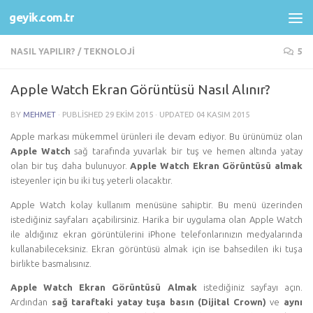
geyik.com.tr
Skip to content
NASIL YAPILIR?
/
TEKNOLOJI
5
Apple Watch Ekran Görüntüsü Nasıl Alınır?
BY
MEHMET
· PUBLISHED
29 EKIM 2015
· UPDATED
04 KASIM 2015
Apple markası mükemmel ürünleri ile devam ediyor. Bu ürünümüz olan
Apple Watch
sağ tarafında yuvarlak bir tuş ve hemen altında yatay
olan bir tuş daha bulunuyor.
Apple Watch Ekran Görüntüsü almak
isteyenler için bu iki tuş yeterli olacaktır.
Apple Watch kolay kullanım menüsüne sahiptir. Bu menü üzerinden
istediğiniz sayfaları açabilirsiniz. Harika bir uygulama olan Apple Watch
ile aldığınız ekran görüntülerini iPhone telefonlarınızın medyalarında
kullanabileceksiniz. Ekran görüntüsü almak için ise bahsedilen iki tuşa
birlikte basmalısınız.
Apple Watch Ekran Görüntüsü Almak
istediğiniz sayfayı açın.
Ardından
sağ taraftaki yatay tuşa basın (Dijital Crown)
ve
aynı