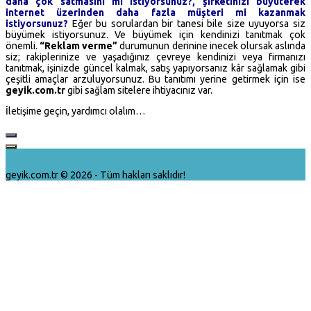
daha çok satmasını mı istiyorsunuz?, şirketinizi büyüterek
internet üzerinden daha fazla müşteri mi kazanmak
istiyorsunuz?
Eğer bu sorulardan bir tanesi bile size uyuyorsa siz
büyümek istiyorsunuz. Ve büyümek için kendinizi tanıtmak çok
önemli.
“Reklam verme”
durumunun derinine inecek olursak aslında
siz; rakiplerinize ve yaşadığınız çevreye kendinizi veya firmanızı
tanıtmak, işinizde güncel kalmak, satış yapıyorsanız kâr sağlamak gibi
çeşitli amaçlar arzuluyorsunuz. Bu tanıtımı yerine getirmek için ise
geyik.com.tr
gibi sağlam sitelere ihtiyacınız var.
İletişime geçin, yardımcı olalım…
geyik.com.tr © 2026 - Tüm hakları saklıdır!