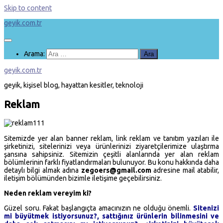
Skip to content
geyik.com.tr
Arama:
geyik.com.tr
geyik, kişisel blog, hayattan kesitler, teknoloji
Reklam
Sitemizde yer alan banner reklam, link reklam ve tanıtım yazıları ile
şirketinizi, sitelerinizi veya ürünlerinizi ziyaretçilerimize ulaştırma
şansına sahipsiniz. Sitemizin çeşitli alanlarında yer alan reklam
bölümlerinin farklı fiyatlandırmaları bulunuyor. Bu konu hakkında daha
detaylı bilgi almak adına
zegoers@gmail.com
adresine mail atabilir,
iletişim bölümünden bizimle iletişime geçebilirsiniz.
Neden reklam vereyim ki?
Güzel soru. Fakat başlangıçta amacınızın ne olduğu önemli.
Sitenizi
mi büyütmek istiyorsunuz?, sattığınız ürünlerin bilinmesini ve