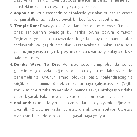
renkteki noktaları birleştirmeye çalışacaksınız.
Asphalt 8:
Uzun zamandır telefonlarda yer alan bu harika araba
yarışını akıllı cihazınızda da büyük bir keyifle oynayabilirsiniz.
Temple Run:
Piyasaya çıktığı andan itibaren neredeyse tüm akıllı
cihaz sahiplerinin oynadığı bu harika oyuna doyum olmuyor.
Peşinizde yer alan canavardan kaçarken aynı zamanda altın
toplayacak ve çeşitli bonuslar kazanacaksınız. Sakın sağa sola
çarpmayın yavaşlamayın ki peşinizdeki canavar sizi yakalayıp etkisiz
hale getirmesin.
Dumbs Ways To Die:
Adı pek duyulmamış olsa da dünya
genelinde çok fazla bağımlısı olan bu oyunu mutlaka sizler de
denemelisiniz. Oyunun amacı oldukça basit. Yönlendireceğiniz
küçük kahramanınızı ölmekten kurtarmaya çalışacaksınız. Çeşitli
zorlukların ve tuzakalrın yer aldığı oyunda seviye attıkça işiniz daha
da zorlaşacak. Fakat heyecan ve adrenalin bir o kadar artacak.
Badland:
Ormanda yer alan canavarlar ile oynayabileceğiniz bu
oyun ilk 40 bölüme kadar ücretsiz olarak oynanabiliyor. Ücretsiz
olan kısmı bile sizlere zevkli anlar yaşatmaya yetiyor.