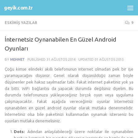
geyik.com.tr
Skip to content
ESKIMIŞ YAZILAR
9
İnternetsiz Oynanabilen En Güzel Android
Oyunları
BY
MEHMET
· PUBLISHED
31 AĞUSTOS 2014
· UPDATED
01 AĞUSTOS 2015
Çoğu kimse elindeki akıllı telefonunun internet olmadan pek bir işe
yaramayacağını düşünür. Genel olarak düşünüldüğü zaman böyle
düşünenler pek haksız sayılmazlar tabi. Fakat internet paketiniz yok ya
da bitti. WiFi bağlantısı da yapacak durumda değilsiniz diyelim. Bu
durumda telefonunuza yükleyeceğiniz birçok oyun veya uygulama
çalışmayacaktır. Fakat aşağıda vereceğimiz oyunlar internetsiz
oynanabilen en güzel android oyunlar olarak mutlaka denenmelidir.
İnternetiniz olsa bile paketinizi kullanmadan oynamak isterseniz bu
oyunları mutlaka denemelisiniz.
Dots:
Adından anlaşılabileceği üzere noktalar ile oynanabilen
basit ve karmaşık bir oyundur. 60 saniye içerisinde az hamle ile aynı