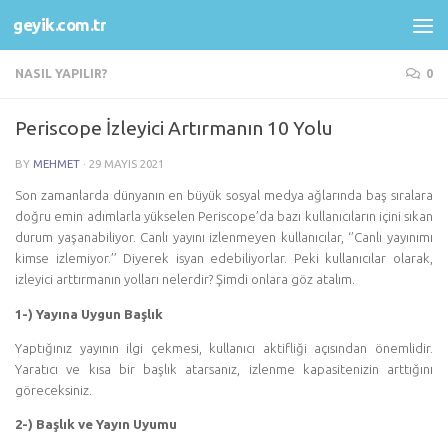
geyik.com.tr
Skip to content
NASIL YAPILIR?
0
Periscope İzleyici Artırmanın 10 Yolu
BY
MEHMET
·
29 MAYIS 2021
Son zamanlarda dünyanın en büyük sosyal medya ağlarında baş sıralara
doğru emin adımlarla yükselen Periscope’da bazı kullanıcıların içini sıkan
durum yaşanabiliyor. Canlı yayını izlenmeyen kullanıcılar, ‘’Canlı yayınımı
kimse izlemiyor.’’ Diyerek isyan edebiliyorlar. Peki kullanıcılar olarak,
izleyici arttırmanın yolları nelerdir? Şimdi onlara göz atalım.
1-) Yayına Uygun Başlık
Yaptığınız yayının ilgi çekmesi, kullanıcı aktifliği açısından önemlidir.
Yaratıcı ve kısa bir başlık atarsanız, izlenme kapasitenizin arttığını
göreceksiniz.
2-) Başlık ve Yayın Uyumu