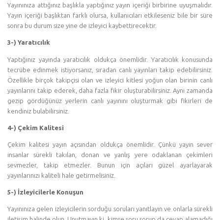
Yayınınıza attığınız başlıkla yaptığınız yayın içeriği birbirine uyuşmalıdır.
Yayın içeriği başlıktan farklı olursa, kullanıcıları etkileseniz bile bir süre
sonra bu durum size yine de izleyici kaybettirecektir.
3-) Yaratıcılık
Yaptığınız yayında yaratıcılık oldukça önemlidir. Yaratıcılık konusunda
tecrübe edinmek istiyorsanız, sıradan canlı yayınları takip edebilirsiniz.
Özellikle birçok takipçisi olan ve izleyici kitlesi yoğun olan birinin canlı
yayınlarını takip ederek, daha fazla fikir oluşturabilirsiniz. Aynı zamanda
gezip gördüğünüz yerlerin canlı yayınını oluşturmak gibi fikirleri de
kendiniz bulabilirsiniz.
4-) Çekim Kalitesi
Çekim kalitesi yayın açısından oldukça önemlidir. Çünkü yayın sever
insanlar sürekli takılan, donan ve yanlış yere odaklanan çekimleri
sevmezler, takip etmezler. Bunun için açıları güzel ayarlayarak
yayınlarınızı kaliteli hale getirmelisiniz.
5-) İzleyicilerle Konuşun
Yayınınıza gelen izleyicilerin sorduğu soruları yanıtlayın ve onlarla sürekli
iletişim halinde olun. Unutmayın ki, kimse soru sorup da cevap alamadığı