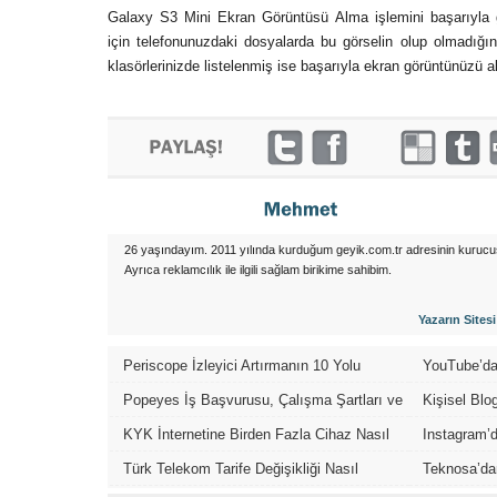
Galaxy S3 Mini Ekran Görüntüsü Alma işlemini başarıyla g
için telefonunuzdaki dosyalarda bu görselin olup olmadığın
klasörlerinizde listelenmiş ise başarıyla ekran görüntünüzü a
26 yaşındayım. 2011 yılında kurduğum geyik.com.tr adresinin kurucu
Ayrıca reklamcılık ile ilgili sağlam birikime sahibim.
Yazarın Sitesi
Periscope İzleyici Artırmanın 10 Yolu
YouTube’da
Videolar Nas
Popeyes İş Başvurusu, Çalışma Şartları ve
Kişisel Blo
Maaşları
KYK İnternetine Birden Fazla Cihaz Nasıl
Instagram’d
Bağlanır?
Açılır?
Türk Telekom Tarife Değişikliği Nasıl
Teknosa’dan
Yapılır?