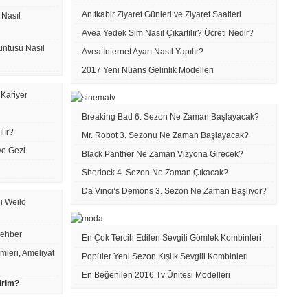
Anıtkabir Ziyaret Günleri ve Ziyaret Saatleri
 Nasıl
Avea Yedek Sim Nasıl Çıkartılır? Ücreti Nedir?
ntüsü Nasıl
Avea İnternet Ayarı Nasıl Yapılır?
2017 Yeni Nüans Gelinlik Modelleri
 Kariyer
Breaking Bad 6. Sezon Ne Zaman Başlayacak?
lır?
Mr. Robot 3. Sezonu Ne Zaman Başlayacak?
ve Gezi
Black Panther Ne Zaman Vizyona Girecek?
Sherlock 4. Sezon Ne Zaman Çıkacak?
Da Vinci’s Demons 3. Sezon Ne Zaman Başlıyor?
ji Weilo
Rehber
En Çok Tercih Edilen Sevgili Gömlek Kombinleri
emleri, Ameliyat
Popüler Yeni Sezon Kışlık Sevgili Kombinleri
En Beğenilen 2016 Tv Ünitesi Modelleri
irim?