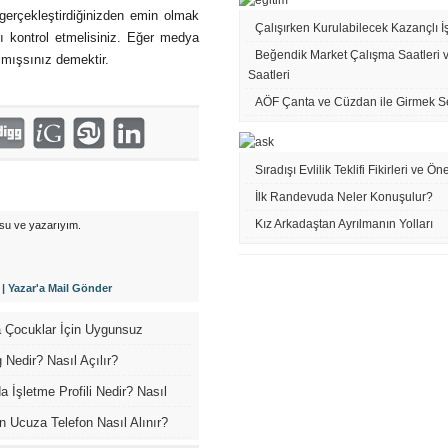
erçekleştirdiğinizden emin olmak
Çalışırken Kurulabilecek Kazançlı İş 
ı kontrol etmelisiniz. Eğer medya
Beğendik Market Çalışma Saatleri 
lmışsınız demektir.
Saatleri
AÖF Çanta ve Cüzdan ile Girmek S
Sıradışı Evlilik Teklifi Fikirleri ve Öne
İlk Randevuda Neler Konuşulur?
Kız Arkadaştan Ayrılmanın Yolları
su ve yazarıyım.
|
Yazar'a Mail Gönder
 Çocuklar İçin Uygunsuz
ıl Engellenir?
g Nedir? Nasıl Açılır?
a İşletme Profili Nedir? Nasıl
 Ucuza Telefon Nasıl Alınır?