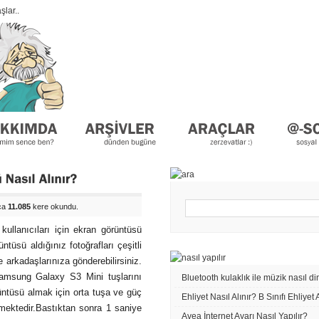
lar..
ıca
11.085
kere okundu.
ullanıcıları için ekran görüntüsü
ntüsü aldığınız fotoğrafları çeşitli
e arkadaşlarınıza gönderebilirsiniz.
Samsung Galaxy S3 Mini tuşlarını
Bluetooth kulaklık ile müzik nasıl di
ntüsü almak için orta tuşa ve güç
Ehliyet Nasıl Alınır? B Sınıfı Ehliyet
ektedir.Bastıktan sonra 1 saniye
Avea İnternet Ayarı Nasıl Yapılır?