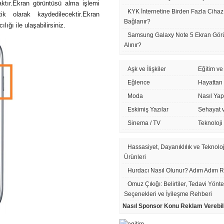
aktır.Ekran görüntüsü alma işlemi
KYK İnternetine Birden Fazla Cihaz
ik olarak kaydedilecektir.Ekran
Bağlanır?
ığı ile ulaşabilirsiniz.
Samsung Galaxy Note 5 Ekran Görü
Alınır?
Aşk ve İlişkiler
Eğitim ve
Eğlence
Hayattan
Moda
Nasıl Yapı
Eskimiş Yazılar
Sehayat 
Sinema / TV
Teknoloji
Hassasiyet, Dayanıklılık ve Teknolo
Ürünleri
Hurdacı Nasıl Olunur? Adım Adım 
Omuz Çıkığı: Belirtiler, Tedavi Yönt
Seçenekleri ve İyileşme Rehberi
Nasıl Sponsor Konu Reklam Verebil