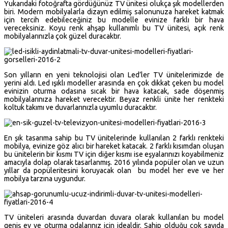
Yukarıdaki fotoğrafta gördüğünüz TV ünitesi olukça şık modellerden
biri. Modern mobilyalarla dizayn edilmiş salonunuza hareket katmak
için tercih edebileceğiniz bu modelle evinize farklı bir hava
vereceksiniz. Koyu renk ahşap kullanımlı bu TV ünitesi, açık renk
mobilyalarınızla çok güzel duracaktır.
Son yılların en yeni teknolojisi olan Led’ler TV ünitelerimizde de
yerini aldı. Led ışıklı modeller arasında en çok dikkat çeken bu model
evinizin oturma odasına sıcak bir hava katacak, sade döşenmiş
mobilyalarınıza hareket verecektir. Beyaz renkli ünite her renkteki
koltuk takımı ve duvarlarınızla uyumlu duracaktır.
En şık tasarıma sahip bu TV ünitelerinde kullanılan 2 farklı renkteki
mobilya, evinize göz alıcı bir hareket katacak. 2 farklı kısımdan oluşan
bu ünitelerin bir kısmı TV için diğer kısmı ise eşyalarınızı koyabilmeniz
amacıyla dolap olarak tasarlanmış. 2016 yılında popüler olan ve uzun
yıllar da popüleritesini koruyacak olan bu model her eve ve her
mobilya tarzına uygundur.
TV üniteleri arasında duvardan duvara olarak kullanılan bu model
geniş ev ve oturma odalarınız için idealdir. Sahip olduğu çok sayıda