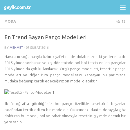
geyik.com.tr
Skip to content
MODA
13
En Trend Bayan Panço Modelleri
BY
MEHMET
·
07 ŞUBAT 2016
Havaların soğumasıyla kalın kıyafetler de dolabımızda ki yerlerini aldı.
2015 yılında sonbahar ve kış döneminde bol bol tercih edilen pançolar
2016 yılında da çok kullanılacak. Örgü panço modelleri, tesettür panço
modelleri ve diğer tüm panço modellerini kapsayan bu yazımızda
mutlaka beğenip tercih edeceğiniz bir model olacaktır.
İlk fotoğrafta gördüğünüz bu panço özellikle tesettürlü bayanlar
tarafından tercih edilen bir modeldir. Yakasındaki dantel detayıyla göz
dolduran bu model, bol ve rahat olmasıyla tesettür giyimde önemli bir
yere sahip.