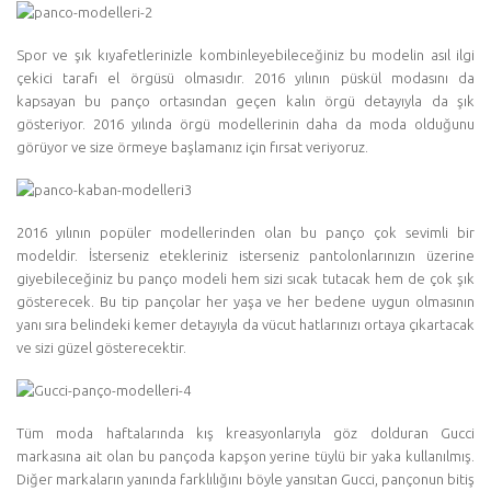
Spor ve şık kıyafetlerinizle kombinleyebileceğiniz bu modelin asıl ilgi
çekici tarafı el örgüsü olmasıdır. 2016 yılının püskül modasını da
kapsayan bu panço ortasından geçen kalın örgü detayıyla da şık
gösteriyor. 2016 yılında örgü modellerinin daha da moda olduğunu
görüyor ve size örmeye başlamanız için fırsat veriyoruz.
2016 yılının popüler modellerinden olan bu panço çok sevimli bir
modeldir. İsterseniz etekleriniz isterseniz pantolonlarınızın üzerine
giyebileceğiniz bu panço modeli hem sizi sıcak tutacak hem de çok şık
gösterecek. Bu tip pançolar her yaşa ve her bedene uygun olmasının
yanı sıra belindeki kemer detayıyla da vücut hatlarınızı ortaya çıkartacak
ve sizi güzel gösterecektir.
Tüm moda haftalarında kış kreasyonlarıyla göz dolduran Gucci
markasına ait olan bu pançoda kapşon yerine tüylü bir yaka kullanılmış.
Diğer markaların yanında farklılığını böyle yansıtan Gucci, pançonun bitiş