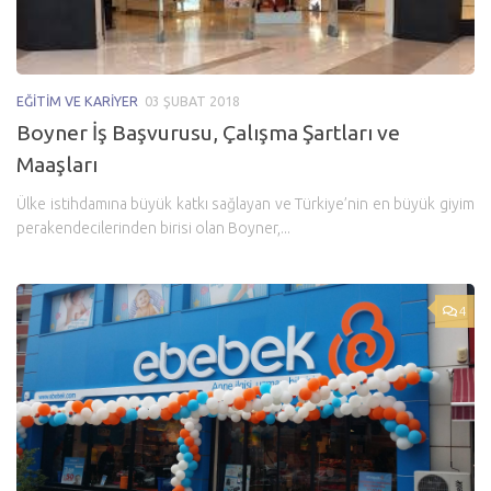
EĞITIM VE KARIYER
03 ŞUBAT 2018
Boyner İş Başvurusu, Çalışma Şartları ve
Maaşları
Ülke istihdamına büyük katkı sağlayan ve Türkiye’nin en büyük giyim
perakendecilerinden birisi olan Boyner,...
4