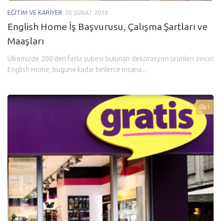
EĞITIM VE KARIYER
05 ŞUBAT 2018
English Home İş Başvurusu, Çalışma Şartları ve
Maaşları
Ülkemizde 200’den fazla şubesi bulunan dekorasyon ürünleri zinciri
English Home, bugüne kadar binlerce insana...
1